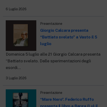
New 24 ore su 24: attualità, ultime notizie
e aggiornamenti.
6 Luglio 2026
Rai TgR
Le redazioni regionali di RaiNews.
Presentazione
Giorgio Calcara presenta
“Battiato svelato” a Vasto il 5
luglio
Rai Cultura
Approfondimenti culturali su Arte,
Domenica 5 luglio alle 21 Giorgio Calcara presenta
Letteratura, Storia e molto altro.
“Battiato svelato. Dalle sperimentazioni degli
Rai Scuola
esordi...
Per le scuole secondarie di I e II grado,
l’Università, i Docenti e l’istruzione degli
adulti.
3 Luglio 2026
Presentazione
“Mare Nero”. Federico Ruffo
presenta il libro a Barga (Lu) il