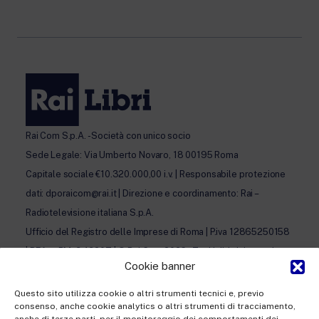
Rai Com S.p.A. - Società con unico socio
Sede Legale: Via Umberto Novaro, 18 00195 Roma
Capitale sociale €10.320.000,00 i.v. | Responsabile protezione
dati: dporaicom@rai.it | Direzione e coordinamento: Rai –
Radiotelevisione italiana S.p.A.
Ufficio del Registro delle Imprese di Roma | P.iva 12865250158
| REA n. RM- 949207 | © Rai Com 2026 - Tutti i diritti riservati
Cookie banner
Questo sito utilizza cookie o altri strumenti tecnici e, previo
consenso, anche cookie analytics o altri strumenti di tracciamento,