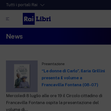
Tutti i portali Rai
News
RaiPlay
La piattaforma di streaming video per tutti.
RaiPlay Sound
La piattaforma digitale dei canali Radio
Rai.
Presentazione
RaiPlay YoYo
“Le donne di Carlo”. Ilaria Grillini
Lo spazio sicuro ricco di cartoni animati
per i più piccoli.
presenta il volume a
Francavilla Fontana (08-07)
Mercoledì 8 luglio alle ore 19 il Circolo cittadino di
Francavilla Fontana ospita la presentazione del
RaiNews
volume di...