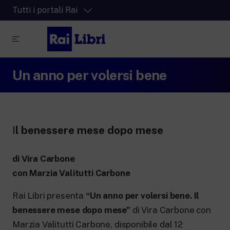
Tutti i portali Rai
Un anno per volersi bene
RaiPlay
La piattaforma di streaming video per tutti.
RaiPlay Sound
La piattaforma digitale dei canali Radio
Rai.
I
l benessere mese dopo mese
RaiPlay YoYo
Lo spazio sicuro ricco di cartoni animati
di Vira Carbone
per i più piccoli.
con Marzia Valitutti Carbone
Rai Libri presenta
“Un anno per volersi bene. Il
benessere mese dopo mese”
di Vira Carbone con
RaiNews
Marzia Valitutti Carbone, disponibile dal 12