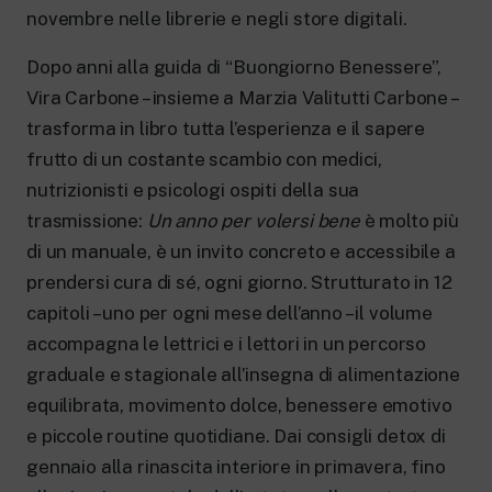
New 24 ore su 24: attualità, ultime notizie
novembre nelle librerie e negli store digitali.
e aggiornamenti.
Rai TgR
Dopo anni alla guida di “Buongiorno Be­nessere”,
Le redazioni regionali di RaiNews.
Vira Carbone – insieme a Marzia Valitutti Carbone –
trasforma in libro tutta l’esperienza e il sapere
frutto di un costante scambio con medici,
nutrizionisti e psicolo­gi ospiti della sua
trasmissione:
Un anno per volersi bene
è molto più
Rai Cultura
Approfondimenti culturali su Arte,
di un manuale, è un invito concreto e accessibile a
Letteratura, Storia e molto altro.
prendersi cura di sé, ogni giorno. Strutturato in 12
Rai Scuola
capitoli – uno per ogni mese dell’anno – il volume
Per le scuole secondarie di I e II grado,
l’Università, i Docenti e l’istruzione degli
accompagna le lettrici e i lettori in un percorso
adulti.
gradua­le e stagionale all’insegna di alimentazio­ne
equilibrata, movimento dolce, benesse­re emotivo
e piccole routine quotidiane. Dai consigli detox di
gennaio alla rinascita inte­riore in primavera, fino