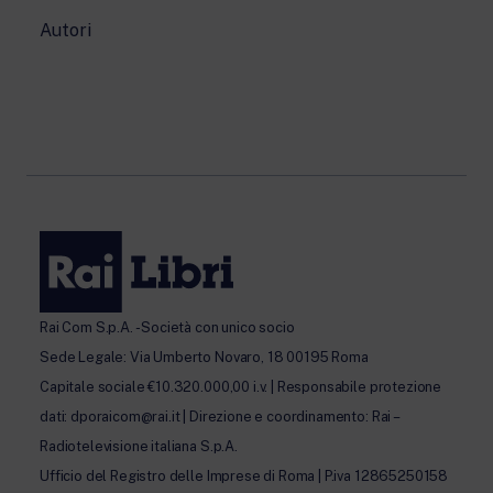
Autori
Rai Com S.p.A. - Società con unico socio
Sede Legale: Via Umberto Novaro, 18 00195 Roma
Capitale sociale €10.320.000,00 i.v. | Responsabile protezione
dati: dporaicom@rai.it | Direzione e coordinamento: Rai –
Radiotelevisione italiana S.p.A.
Ufficio del Registro delle Imprese di Roma | P.iva 12865250158