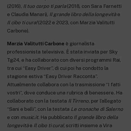
(2016),
Il tuo corpo ti parla
(2018, con Sara Farnetti
e Claudia Manari),
Il gran­de libro della longevità
e
Il cibo ti cura!
(2022 e 2023, con Marzia Valitutti
Carbone).
Marzia Valitutti Carbone
è giornalista
professionista televisiva. È stata inviata per Sky
Tg24, e ha collaborato con di­versi programmi Rai,
tra cui “Easy Driver”, di cui poi ha condotto la
stagione estiva “Easy Driver Racconta”.
Attualmente collabora con la trasmissione “I fatti
vostri”, dove con­duce una rubrica di benessere. Ha
collabo­rato con la testata
Il Tirreno
, per l’allegato
“Sani e belli”, con la testata
Le cronache di Salerno
e con
music.it
. Ha pubblicato
Il gran­de libro della
longevità
e
Il cibo ti cura!
, scritti insieme a Vira