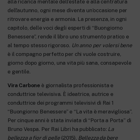
alla ricarica menta­le dell’estate e alla centratura
dell’autunno, ogni mese diventa un’occasione per
ritrovare energia e armonia. La presenza, in ogni
capitolo, delle voci de­gli esperti di “Buongiorno
Benessere”, ren­de il libro uno strumento pratico e
al tem­po stesso rigoroso.
Un anno per volersi bene
è il compagno perfetto per chi vuole costruire,
giorno dopo giorno, una vita più sana, con­sapevole
e gentile.
Vira Carbone
è giornalista professionista e
conduttrice te­levisiva. È ideatrice, autrice e
conduttrice dei programmi televisivi di Rai 1
“Buongior­no Benessere” e “La vita è meravigliosa”.
Per cinque anni è stata inviata di “Porta a Por­ta” di
Bruno Vespa. Per Rai Libri ha pubbli­cato:
La
bellezza a fior di pelle
(2015),
Bellez­za da bere