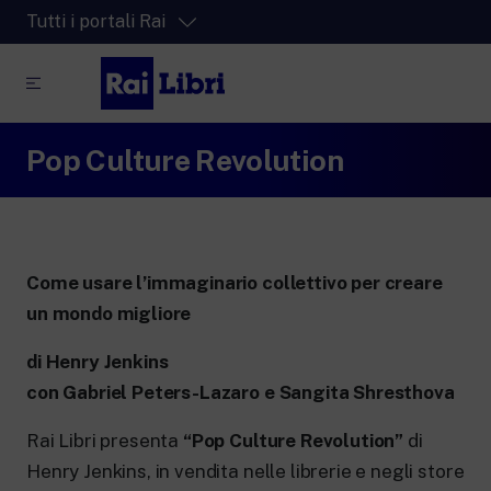
Tutti i portali Rai
Pop Culture Revolution
RaiPlay
La piattaforma di streaming video per tutti.
RaiPlay Sound
La piattaforma digitale dei canali Radio
Rai.
Come usare l’immaginario collettivo per creare
RaiPlay YoYo
un mondo migliore
Lo spazio sicuro ricco di cartoni animati
per i più piccoli.
di Henry Jenkins
con Gabriel Peters-Lazaro e Sangita Shresthova
Rai Libri presenta
“Pop Culture Revolution”
di
RaiNews
Henry Jenkins, in vendita nelle librerie e negli store