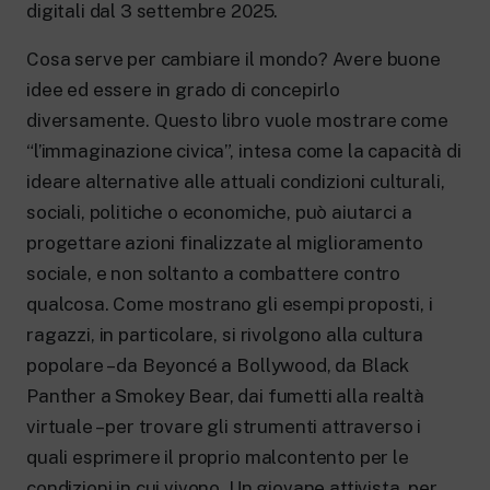
New 24 ore su 24: attualità, ultime notizie
digitali dal 3 settembre 2025.
e aggiornamenti.
Rai TgR
Cosa serve per cambiare il mondo? Avere buone
Le redazioni regionali di RaiNews.
idee ed essere in grado di concepirlo
diversamente. Questo libro vuole mostrare come
“l’immaginazione civica”, intesa come la capacità di
ideare alternative alle attuali condizioni culturali,
sociali, politiche o economiche, può aiutarci a
Rai Cultura
progettare azioni finalizzate al miglioramento
Approfondimenti culturali su Arte,
Letteratura, Storia e molto altro.
sociale, e non soltanto a combattere contro
Rai Scuola
qualcosa. Come mostrano gli esempi proposti, i
Per le scuole secondarie di I e II grado,
ragazzi, in particolare, si rivolgono alla cultura
l’Università, i Docenti e l’istruzione degli
adulti.
popolare – da Beyoncé a Bollywood, da Black
Panther a Smokey Bear, dai fumetti alla realtà
virtuale – per trovare gli strumenti attraverso i
quali esprimere il proprio malcontento per le
condizioni in cui vivono. Un giovane attivista, per