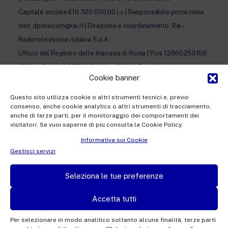
Capitale sociale €10.320.000,00 i.v. | Responsabile protezione
dati: dporaicom@rai.it | Direzione e coordinamento: Rai –
Radiotelevisione italiana S.p.A.
Ufficio del Registro delle Imprese di Roma | P.iva 12865250158
| REA n. RM- 949207 | © Rai Com 2026 - Tutti i diritti riservati
Cookie banner
Questo sito utilizza cookie o altri strumenti tecnici e, previo
consenso, anche cookie analytics o altri strumenti di tracciamento,
anche di terze parti, per il monitoraggio dei comportamenti dei
visitatori. Se vuoi saperne di più consulta la Cookie Policy.
Facebook
Twitter
Instagram
LinkedIn
Informativa sui Cookie
Privacy Policy
Gestisci servizi
Cookie Policy e Preferenze Cookie
Seleziona le tue preferenze
Informativa Contatti
Accetta tutti
Per selezionare in modo analitico soltanto alcune finalità, terze parti