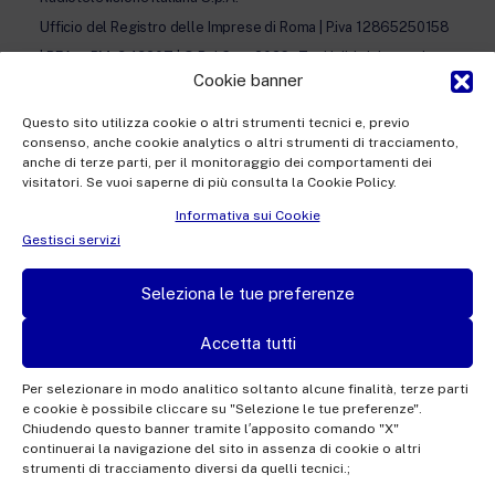
Ufficio del Registro delle Imprese di Roma | P.iva 12865250158
| REA n. RM- 949207 | © Rai Com 2026 - Tutti i diritti riservati
Cookie banner
Questo sito utilizza cookie o altri strumenti tecnici e, previo
consenso, anche cookie analytics o altri strumenti di tracciamento,
anche di terze parti, per il monitoraggio dei comportamenti dei
visitatori. Se vuoi saperne di più consulta la Cookie Policy.
Facebook
Twitter
Instagram
LinkedIn
Informativa sui Cookie
Privacy Policy
Gestisci servizi
Cookie Policy e Preferenze Cookie
Seleziona le tue preferenze
Informativa Contatti
Accetta tutti
Per selezionare in modo analitico soltanto alcune finalità, terze parti
e cookie è possibile cliccare su "Selezione le tue preferenze".
This site is protected by reCAPTCHA and the Google
Privacy Policy
and
Terms of
Chiudendo questo banner tramite l′apposito comando "X"
continuerai la navigazione del sito in assenza di cookie o altri
Service
apply.
strumenti di tracciamento diversi da quelli tecnici.;
Powered by
Piksel