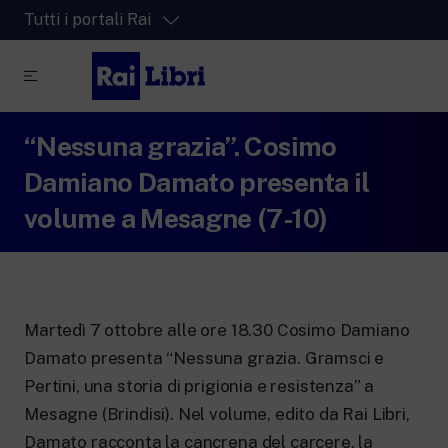
Tutti i portali Rai
“Nessuna grazia”. Cosimo
RaiPlay
La piattaforma di streaming video per tutti.
Damiano Damato presenta il
RaiPlay Sound
volume a Mesagne (7-10)
La piattaforma digitale dei canali Radio
Rai.
RaiPlay YoYo
Lo spazio sicuro ricco di cartoni animati
per i più piccoli.
Martedì 7 ottobre alle ore 18.30 Cosimo Damiano
Damato presenta “Nessuna grazia. Gramsci e
Pertini, una storia di prigionia e resistenza” a
Mesagne (Brindisi). Nel volume, edito da Rai Libri,
RaiNews
Damato racconta la cancrena del carcere, la