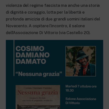
New 24 ore su 24: attualità, ultime notizie
e aggiornamenti.
violenza del regime fascista ma anche una storia
Rai TgR
di dignità e coraggio, lotta per la libertà e
Le redazioni regionali di RaiNews.
profonda amicizia di due grandi uomini italiani del
Novecento. A ospitare l’incontro, il salone
dell’Associazione Di Vittorio (via Castello 20).
Rai Cultura
Approfondimenti culturali su Arte,
Letteratura, Storia e molto altro.
Rai Scuola
Per le scuole secondarie di I e II grado,
l’Università, i Docenti e l’istruzione degli
adulti.