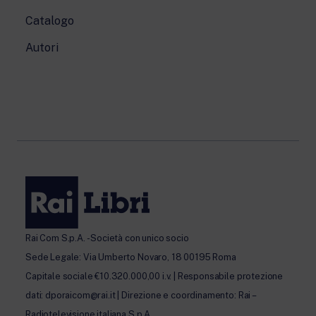
Catalogo
Autori
Rai Com S.p.A. - Società con unico socio
Sede Legale: Via Umberto Novaro, 18 00195 Roma
Capitale sociale €10.320.000,00 i.v. | Responsabile protezione
dati: dporaicom@rai.it | Direzione e coordinamento: Rai –
Radiotelevisione italiana S.p.A.