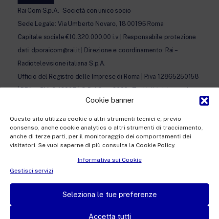
Rai Com S.p.A. - Società con unico socio
Sede Legale: Via Umberto Novaro, 18 00195 Roma
Capitale sociale €10.320.000,00 i.v. | Responsabile protezione
dati: dporaicom@rai.it | Direzione e coordinamento: Rai –
Radiotelevisione italiana S.p.A.
Ufficio del Registro delle Imprese di Roma | P.iva 12865250158
| REA n. RM- 949207 | © Rai Com 2026 - Tutti i diritti riservati
Cookie banner
Questo sito utilizza cookie o altri strumenti tecnici e, previo
consenso, anche cookie analytics o altri strumenti di tracciamento,
anche di terze parti, per il monitoraggio dei comportamenti dei
visitatori. Se vuoi saperne di più consulta la Cookie Policy.
Facebook
Twitter
Instagram
LinkedIn
Informativa sui Cookie
Privacy Policy
Gestisci servizi
Cookie Policy e Preferenze Cookie
Seleziona le tue preferenze
Informativa Contatti
Accetta tutti