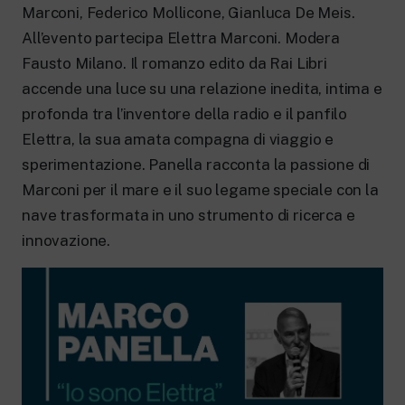
New 24 ore su 24: attualità, ultime notizie
Marconi, Federico Mollicone, Gianluca De Meis.
e aggiornamenti.
All’evento partecipa Elettra Marconi. Modera
Rai TgR
Le redazioni regionali di RaiNews.
Fausto Milano. Il romanzo edito da Rai Libri
accende una luce su una relazione inedita, intima e
profonda tra l’inventore della radio e il panfilo
Elettra, la sua amata compagna di viaggio e
sperimentazione. Panella racconta la passione di
Rai Cultura
Marconi per il mare e il suo legame speciale con la
Approfondimenti culturali su Arte,
nave trasformata in uno strumento di ricerca e
Letteratura, Storia e molto altro.
innovazione.
Rai Scuola
Per le scuole secondarie di I e II grado,
l’Università, i Docenti e l’istruzione degli
adulti.