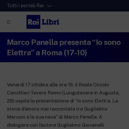
Tutti i portali Rai
Marco Panella presenta “Io sono
RaiPlay
La piattaforma di streaming video per tutti.
Elettra” a Roma (17-10)
RaiPlay Sound
La piattaforma digitale dei canali Radio
Rai.
RaiPlay YoYo
Venerdì 17 ottobre alle ore 19, il Reale Circolo
Lo spazio sicuro ricco di cartoni animati
per i più piccoli.
Canottieri Tevere Remo (Lungotevere in Augusta,
28) ospita la presentazione di “Io sono Elettra. La
storia d’amore mai raccontata tra Guglielmo
Marconi e la sua nave” di Marco Panella. A
RaiNews
dialogare con l’autore Guglielmo Giovanelli