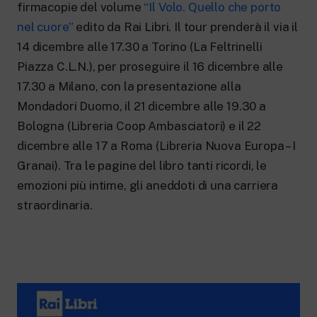
New 24 ore su 24: attualità, ultime notizie
firmacopie del volume
“Il Volo. Quello che porto
e aggiornamenti.
nel cuore”
edito da Rai Libri. Il tour prenderà il via il
Rai TgR
14 dicembre alle 17.30 a Torino (La Feltrinelli
Le redazioni regionali di RaiNews.
Piazza C.L.N.), per proseguire il 16 dicembre alle
17.30 a Milano, con la presentazione alla
Mondadori Duomo, il 21 dicembre alle 19.30 a
Bologna (Libreria Coop Ambasciatori) e il 22
Rai Cultura
dicembre alle 17 a Roma (Libreria Nuova Europa – I
Approfondimenti culturali su Arte,
Granai). Tra le pagine del libro tanti ricordi, le
Letteratura, Storia e molto altro.
emozioni più intime, gli aneddoti di una carriera
Rai Scuola
straordinaria.
Per le scuole secondarie di I e II grado,
l’Università, i Docenti e l’istruzione degli
adulti.