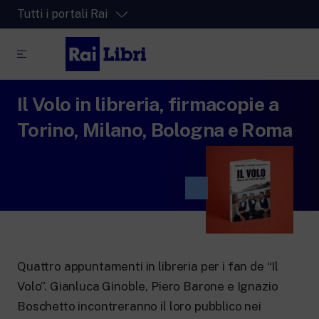
Tutti i portali Rai
Il Volo in libreria, firmacopie a
RaiPlay
La piattaforma di streaming video per tutti.
Torino, Milano, Bologna e Roma
RaiPlay Sound
La piattaforma digitale dei canali Radio
Rai.
RaiPlay YoYo
Lo spazio sicuro ricco di cartoni animati
per i più piccoli.
Quattro appuntamenti in libreria per i fan de “Il
Volo”. Gianluca Ginoble, Piero Barone e Ignazio
RaiNews
Boschetto incontreranno il loro pubblico nei