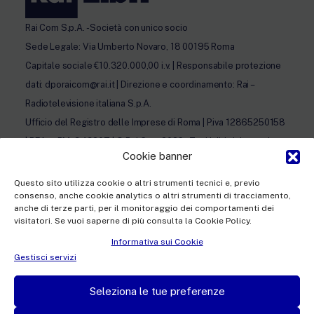
Rai Com S.p.A. - Società con unico socio
Sede Legale: Via Umberto Novaro, 18 00195 Roma
Capitale sociale €10.320.000,00 i.v. | Responsabile protezione
dati: dporaicom@rai.it | Direzione e coordinamento: Rai –
Radiotelevisione italiana S.p.A.
Ufficio del Registro delle Imprese di Roma | P.iva 12865250158
| REA n. RM- 949207 | © Rai Com 2026 - Tutti i diritti riservati
Cookie banner
Questo sito utilizza cookie o altri strumenti tecnici e, previo
consenso, anche cookie analytics o altri strumenti di tracciamento,
anche di terze parti, per il monitoraggio dei comportamenti dei
visitatori. Se vuoi saperne di più consulta la Cookie Policy.
Facebook
Twitter
Instagram
LinkedIn
Informativa sui Cookie
Privacy Policy
Gestisci servizi
Cookie Policy e Preferenze Cookie
Seleziona le tue preferenze
Informativa Contatti