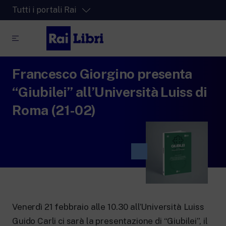
Tutti i portali Rai
Francesco Giorgino presenta
RaiPlay
La piattaforma di streaming video per tutti.
“Giubilei” all’Università Luiss di
RaiPlay Sound
Roma (21-02)
La piattaforma digitale dei canali Radio
Rai.
RaiPlay YoYo
Lo spazio sicuro ricco di cartoni animati
per i più piccoli.
Venerdì 21 febbraio alle 10.30 all’Università Luiss
RaiNews
Guido Carli ci sarà la presentazione di “Giubilei”, il