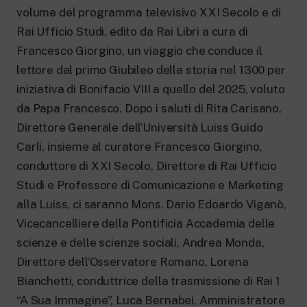
New 24 ore su 24: attualità, ultime notizie
volume del programma televisivo XXI Secolo e di
e aggiornamenti.
Rai TgR
Rai Ufficio Studi, edito da Rai Libri a cura di
Le redazioni regionali di RaiNews.
Francesco Giorgino, un viaggio che conduce il
lettore dal primo Giubileo della storia nel 1300 per
iniziativa di Bonifacio VIII a quello del 2025, voluto
da Papa Francesco. Dopo i saluti di Rita Carisano,
Direttore Generale dell’Università Luiss Guido
Rai Cultura
Carli, insieme al curatore Francesco Giorgino,
Approfondimenti culturali su Arte,
conduttore di XXI Secolo, Direttore di Rai Ufficio
Letteratura, Storia e molto altro.
Rai Scuola
Studi e Professore di Comunicazione e Marketing
Per le scuole secondarie di I e II grado,
alla Luiss, ci saranno Mons. Dario Edoardo Viganò,
l’Università, i Docenti e l’istruzione degli
adulti.
Vicecancelliere della Pontificia Accademia delle
scienze e delle scienze sociali, Andrea Monda,
Direttore dell’Osservatore Romano, Lorena
Bianchetti, conduttrice della trasmissione di Rai 1
“A Sua Immagine”, Luca Bernabei, Amministratore