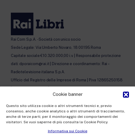
Rai Com S.p.A. - Società con unico socio
Sede Legale: Via Umberto Novaro, 18 00195 Roma
Capitale sociale €10.320.000,00 i.v. | Responsabile protezione
dati: dporaicom@rai.it | Direzione e coordinamento: Rai –
Radiotelevisione italiana S.p.A.
Ufficio del Registro delle Imprese di Roma | P.iva 12865250158
| REA n. RM- 949207 | © Rai Com 2026 - Tutti i diritti riservati
Cookie banner
Questo sito utilizza cookie o altri strumenti tecnici e, previo
consenso, anche cookie analytics o altri strumenti di tracciamento,
anche di terze parti, per il monitoraggio dei comportamenti dei
visitatori. Se vuoi saperne di più consulta la Cookie Policy.
Facebook
Twitter
Instagram
LinkedIn
Informativa sui Cookie