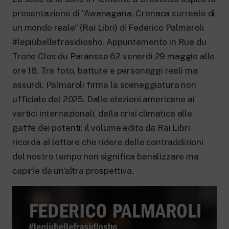
New 24 ore su 24: attualità, ultime notizie
e aggiornamenti.
presentazione di “Awanagana. Cronaca surreale di
Rai TgR
un mondo reale” (Rai Libri) di Federico Palmaroli
Le redazioni regionali di RaiNews.
#lepiùbellefrasidiosho. Appuntamento in Rue du
Trone Clos du Paransse 62 venerdì 29 maggio alle
ore 18. Tra foto, battute e personaggi reali ma
assurdi, Palmaroli firma la sceneggiatura non
ufficiale del 2025. Dalle elezioni americane ai
Rai Cultura
vertici internazionali, dalla crisi climatica alle
Approfondimenti culturali su Arte,
Letteratura, Storia e molto altro.
gaffe dei potenti: il volume edito da Rai Libri
Rai Scuola
ricorda al lettore che ridere delle contraddizioni
Per le scuole secondarie di I e II grado,
del nostro tempo non significa banalizzare ma
l’Università, i Docenti e l’istruzione degli
adulti.
capirle da un’altra prospettiva.