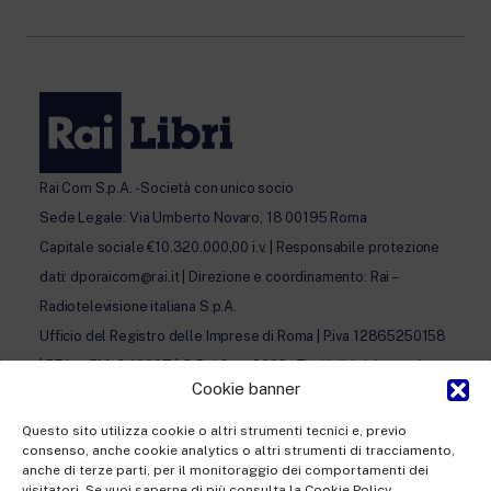
Rai Com S.p.A. - Società con unico socio
Sede Legale: Via Umberto Novaro, 18 00195 Roma
Capitale sociale €10.320.000,00 i.v. | Responsabile protezione
dati: dporaicom@rai.it | Direzione e coordinamento: Rai –
Radiotelevisione italiana S.p.A.
Ufficio del Registro delle Imprese di Roma | P.iva 12865250158
| REA n. RM- 949207 | © Rai Com 2026 - Tutti i diritti riservati
Cookie banner
Questo sito utilizza cookie o altri strumenti tecnici e, previo
consenso, anche cookie analytics o altri strumenti di tracciamento,
anche di terze parti, per il monitoraggio dei comportamenti dei
visitatori. Se vuoi saperne di più consulta la Cookie Policy.