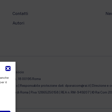
Contatti
Ne
Autori
à con unico socio
, anche
erto Novaro, 18 00195 Roma
per il
0.000,00 i.v. | Responsabile protezione dati: dporaicom@rai.it | Direzione e c
lle Imprese di Roma | P.iva 12865250158 | REA n. RM- 949207 | © Rai Com 2026 - 