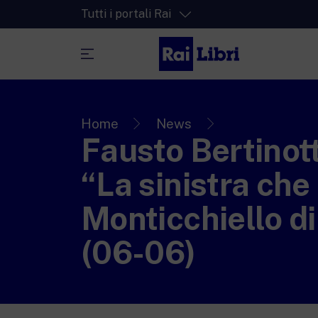
Tutti i portali Rai
RaiPlay
La piattaforma di streaming video per tut
Home
News
Fausto Bertinot
RaiPlay Sound
La piattaforma digitale dei canali Radio 
“La sinistra che 
RaiPlay YoYo
Monticchiello di
Lo spazio sicuro ricco di cartoni animati 
più piccoli.
(06-06)