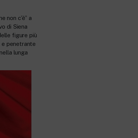
he non c’è” a
vo di Siena
elle figure più
da e penetrante
 nella lunga