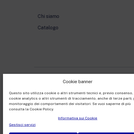
Chi siamo
Catalogo
Cookie banner
Rai Com S.p.A. - Societ
Questo sito utilizza cookie o altri strumenti tecnici e, previo consenso
Sede Legale: Via Umb
cookie analytics o altri strumenti di tracciamento, anche di terze parti, 
Capitale sociale €10.32
monitoraggio dei comportamenti dei visitatori. Se vuoi saperne di più
consulta la Cookie Policy.
Ufficio del Registro de
Informativa sui Cookie
Gestisci servizi