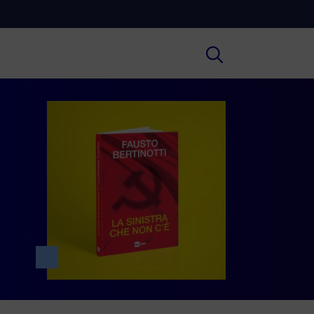
Cultura
ofondimenti culturali su Arte,
ratura, Storia e molto altro.
Scuola
e scuole secondarie di I e II grado,
versità, i Docenti e l’istruzione degli
i.