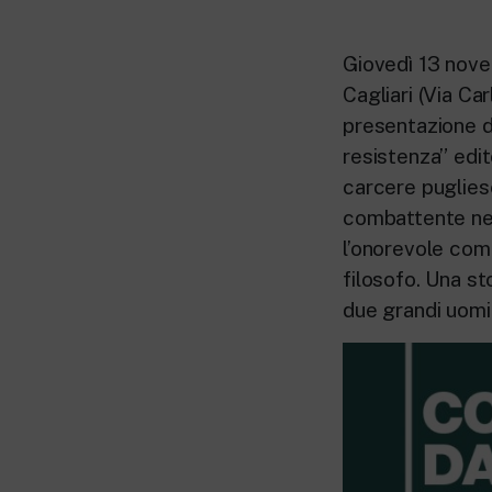
Giovedì 13 novem
Cagliari (Via Ca
presentazione di
resistenza” edit
carcere pugliese
combattente nel
l’onorevole com
filosofo. Una sto
due grandi uomin