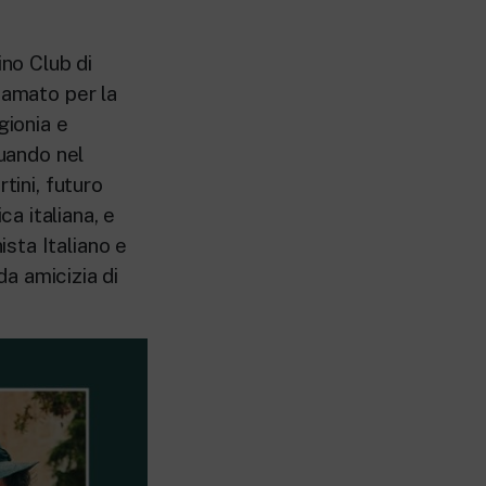
ino Club di
Damato per la
gionia e
quando nel
tini, futuro
a italiana, e
sta Italiano e
da amicizia di