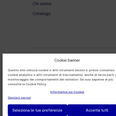
Chi siamo
Catalogo
Cookie banner
Rai Com S.p.A. - Societ
Questo sito utilizza cookie o altri strumenti tecnici e, previo consenso
Sede Legale: Via Umb
cookie analytics o altri strumenti di tracciamento, anche di terze parti, 
Capitale sociale €10.32
monitoraggio dei comportamenti dei visitatori. Se vuoi saperne di più
consulta la Cookie Policy.
Ufficio del Registro de
Informativa sui Cookie
Gestisci servizi
Seleziona le tue preferenze
Accetta tutti