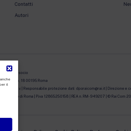
Contatti
Ne
Autori
à con unico socio
, anche
erto Novaro, 18 00195 Roma
per il
0.000,00 i.v. | Responsabile protezione dati: dporaicom@rai.it | Direzione e c
lle Imprese di Roma | P.iva 12865250158 | REA n. RM- 949207 | © Rai Com 2026 - 