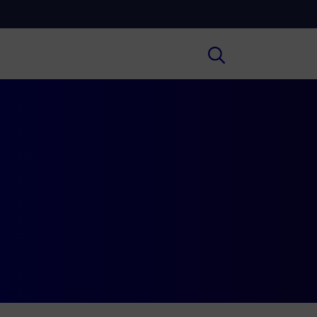
Cultura
ofondimenti culturali su Arte,
ratura, Storia e molto altro.
Scuola
e scuole secondarie di I e II grado,
versità, i Docenti e l’istruzione degli
i.