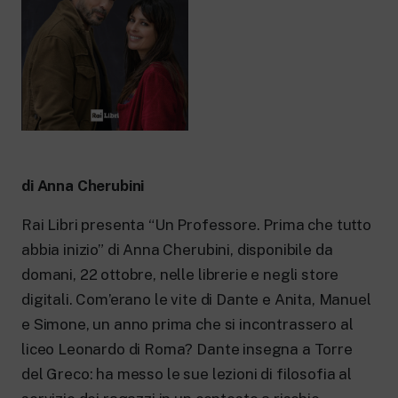
New 24 ore su 24: attualità, ultime notizie
e aggiornamenti.
Rai TgR
Le redazioni regionali di RaiNews.
Rai Cultura
di Anna Cherubini
Approfondimenti culturali su Arte,
Letteratura, Storia e molto altro.
Rai Libri presenta “Un Professore. Prima che tutto
Rai Scuola
abbia inizio” di Anna Cherubini, disponibile da
Per le scuole secondarie di I e II grado,
l’Università, i Docenti e l’istruzione degli
domani, 22 ottobre, nelle librerie e negli store
adulti.
digitali. Com’erano le vite di Dante e Anita, Ma­nuel
e Simone, un anno prima che si incontrassero al
liceo Leonardo di Roma? Dante insegna a Torre
del Greco: ha mes­so le sue lezioni di filosofia al