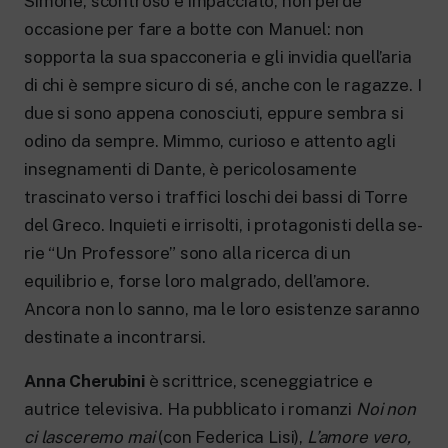
Simone, scon­troso e impacciato, non perde
occasione per fare a botte con Manuel: non
soppor­ta la sua spacconeria e gli invidia quell’a­ria
di chi è sempre sicuro di sé, anche con le ragazze. I
due si sono appena conosciuti, eppure sembra si
odino da sempre. Mim­mo, curioso e attento agli
insegnamenti di Dante, è pericolosamente
trascinato verso i traffici loschi dei bassi di Torre
del Greco. Inquieti e irrisolti, i protagonisti della se­
rie “Un Professore” sono alla ricerca di un
equilibrio e, forse loro malgrado, dell’amo­re.
Ancora non lo sanno, ma le loro esisten­ze saranno
destinate a incontrarsi.
Anna Cherubini
è scrittrice, sceneggiatri­ce e
autrice televisiva. Ha pubblicato i ro­manzi
Noi non
ci lasceremo mai
(con Federi­ca Lisi),
L’amore vero,