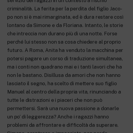
servizio dei ragazzi in un contesto a rischio
criminali­tà. La ferita per la perdita del figlio Jaco­
po non si è mai rimarginata, ed è dura re­stare così
lontano da Simone e da Floriana. Intanto, le storie
che intreccia non dura­no più di una notte. Forse
perché lui stes­so non sa cosa chiedere al proprio
futuro. A Roma, Anita ha venduto la macchina per
potersi pagare un corso di traduzione simultanea,
ma i conti non quadrano mai e i tanti lavori che ha
non le bastano. Disil­lusa da amori che non hanno
lasciato il se­gno, ha scelto di mettere suo figlio
Manuel al centro della propria vita, rinunciando a
tutte le distrazioni e i piaceri che non può
permettersi. Sarà una nuova passione a do­narle
un po’ di leggerezza? Anche i ragazzi hanno
problemi da affron­tare e difficoltà da superare.