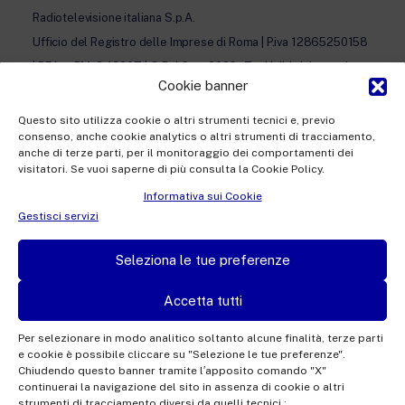
Radiotelevisione italiana S.p.A.
Ufficio del Registro delle Imprese di Roma | P.iva 12865250158
| REA n. RM- 949207 | © Rai Com 2026 - Tutti i diritti riservati
Cookie banner
Questo sito utilizza cookie o altri strumenti tecnici e, previo
consenso, anche cookie analytics o altri strumenti di tracciamento,
anche di terze parti, per il monitoraggio dei comportamenti dei
visitatori. Se vuoi saperne di più consulta la Cookie Policy.
Facebook
Twitter
Instagram
LinkedIn
Informativa sui Cookie
Privacy Policy
Gestisci servizi
Cookie Policy e Preferenze Cookie
Seleziona le tue preferenze
Informativa Contatti
Accetta tutti
Per selezionare in modo analitico soltanto alcune finalità, terze parti
e cookie è possibile cliccare su "Selezione le tue preferenze".
This site is protected by reCAPTCHA and the Google
Privacy Policy
and
Terms of
Chiudendo questo banner tramite l′apposito comando "X"
continuerai la navigazione del sito in assenza di cookie o altri
Service
apply.
strumenti di tracciamento diversi da quelli tecnici.;