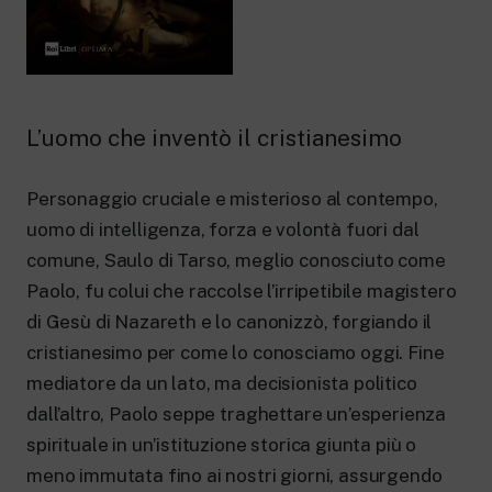
New 24 ore su 24: attualità, ultime notizie
e aggiornamenti.
Rai TgR
Le redazioni regionali di RaiNews.
L’uomo che inventò il cristianesimo
Personaggio cruciale e misterioso al contempo,
Rai Cultura
uomo di intelligenza, forza e volontà fuori dal
Approfondimenti culturali su Arte,
comune, Saulo di Tarso, meglio conosciuto come
Letteratura, Storia e molto altro.
Paolo, fu colui che raccolse l’irripetibile magistero
Rai Scuola
Per le scuole secondarie di I e II grado,
di Gesù di Nazareth e lo canonizzò, forgiando il
l’Università, i Docenti e l’istruzione degli
cristianesimo per come lo conosciamo oggi. Fine
adulti.
mediatore da un lato, ma decisionista politico
dall’altro, Paolo seppe traghettare un’esperienza
spirituale in un’istituzione storica giunta più o
meno immutata fino ai nostri giorni, assurgendo