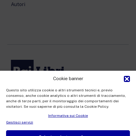
Autori
Cookie banner
Rai Com S.p.A. - Società con unico socio
Questo sito utilizza cookie o altri strumenti tecnici e, previo
Sede Legale: Via Umberto Novaro, 18 00195 Roma
consenso, anche cookie analytics o altri strumenti di tracciamento,
anche di terze parti, per il monitoraggio dei comportamenti dei
Capitale sociale €10.320.000,00 i.v. | Responsabile protezione
visitatori. Se vuoi saperne di più consulta la Cookie Policy.
dati: dporaicom@rai.it | Direzione e coordinamento: Rai –
Informativa sui Cookie
Radiotelevisione italiana S.p.A.
Gestisci servizi
Ufficio del Registro delle Imprese di Roma | P.iva 12865250158
| REA n. RM- 949207 | © Rai Com 2026 - Tutti i diritti riservati