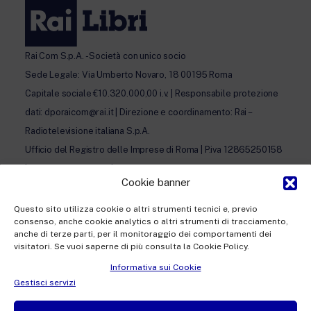
Rai Com S.p.A. - Società con unico socio
Sede Legale: Via Umberto Novaro, 18 00195 Roma
Capitale sociale €10.320.000,00 i.v. | Responsabile protezione
dati: dporaicom@rai.it | Direzione e coordinamento: Rai –
Radiotelevisione italiana S.p.A.
Ufficio del Registro delle Imprese di Roma | P.iva 12865250158
| REA n. RM- 949207 | © Rai Com 2026 - Tutti i diritti riservati
Cookie banner
Questo sito utilizza cookie o altri strumenti tecnici e, previo
consenso, anche cookie analytics o altri strumenti di tracciamento,
anche di terze parti, per il monitoraggio dei comportamenti dei
visitatori. Se vuoi saperne di più consulta la Cookie Policy.
Facebook
Twitter
Instagram
LinkedIn
Informativa sui Cookie
Privacy Policy
Gestisci servizi
Cookie Policy e Preferenze Cookie