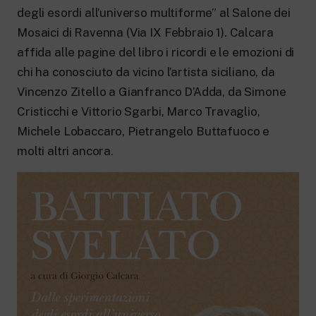
New 24 ore su 24: attualità, ultime notizie
degli esordi all’universo multiforme” al Salone dei
e aggiornamenti.
Rai TgR
Mosaici di Ravenna (Via IX Febbraio 1). Calcara
Le redazioni regionali di RaiNews.
affida alle pagine del libro i ricordi e le emozioni di
chi ha conosciuto da vicino l’artista siciliano, da
Vincenzo Zitello a Gianfranco D’Adda, da Simone
Cristicchi e Vittorio Sgarbi, Marco Travaglio,
Michele Lobaccaro, Pietrangelo Buttafuoco e
Rai Cultura
molti altri ancora.
Approfondimenti culturali su Arte,
Letteratura, Storia e molto altro.
Rai Scuola
Per le scuole secondarie di I e II grado,
l’Università, i Docenti e l’istruzione degli
adulti.