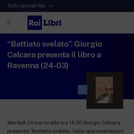
Tutti i portali Rai
“Battiato svelato”. Giorgio
RaiPlay
La piattaforma di streaming video per tutti.
Calcara presenta il libro a
RaiPlay Sound
Ravenna (24-03)
La piattaforma digitale dei canali Radio
Rai.
RaiPlay YoYo
Lo spazio sicuro ricco di cartoni animati
per i più piccoli.
Martedì 24 marzo alle ore 18.30 Giorgio Calcara
RaiNews
presenta “Battiato svelato. Dalle sperimentazioni