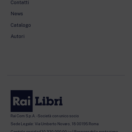
Contatti
News
Catalogo
Autori
Rai Com S.p.A. - Società con unico socio
Sede Legale: Via Umberto Novaro, 18 00195 Roma
Capitale sociale €10.320.000,00 i.v. | Responsabile protezione