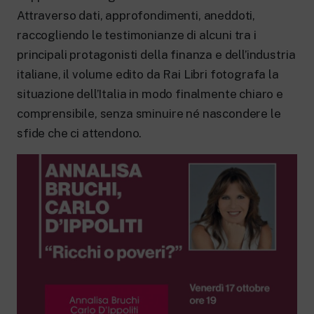
New 24 ore su 24: attualità, ultime notizie
e aggiornamenti.
Attraverso dati, approfondimenti, aneddoti,
Rai TgR
raccogliendo le testimonianze di alcuni tra i
Le redazioni regionali di RaiNews.
principali protagonisti della finanza e dell’industria
italiane, il volume edito da Rai Libri fotografa la
situazione dell’Italia in modo finalmente chiaro e
comprensibile, senza sminuire né nascondere le
sfide che ci attendono.
Rai Cultura
Approfondimenti culturali su Arte,
Letteratura, Storia e molto altro.
Rai Scuola
Per le scuole secondarie di I e II grado,
l’Università, i Docenti e l’istruzione degli
adulti.