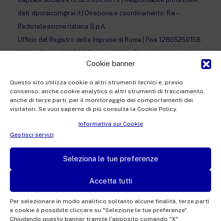
dati: dporaicom@rai.it | Direzione e coordinamento: Rai –
Radiotelevisione italiana S.p.A.
Ufficio del Registro delle Imprese di Roma | P.iva 12865250158
| REA n. RM- 949207 | © Rai Com 2026 - Tutti i diritti riservati
Cookie banner
Questo sito utilizza cookie o altri strumenti tecnici e, previo
consenso, anche cookie analytics o altri strumenti di tracciamento,
anche di terze parti, per il monitoraggio dei comportamenti dei
visitatori. Se vuoi saperne di più consulta la Cookie Policy.
Facebook
Twitter
Instagram
LinkedIn
Informativa sui Cookie
Privacy Policy
Gestisci servizi
Cookie Policy e Preferenze Cookie
Seleziona le tue preferenze
Informativa Contatti
Accetta tutti
Per selezionare in modo analitico soltanto alcune finalità, terze parti
e cookie è possibile cliccare su "Selezione le tue preferenze".
This site is protected by reCAPTCHA and the Google
Privacy Policy
and
Terms of
Chiudendo questo banner tramite l′apposito comando "X"