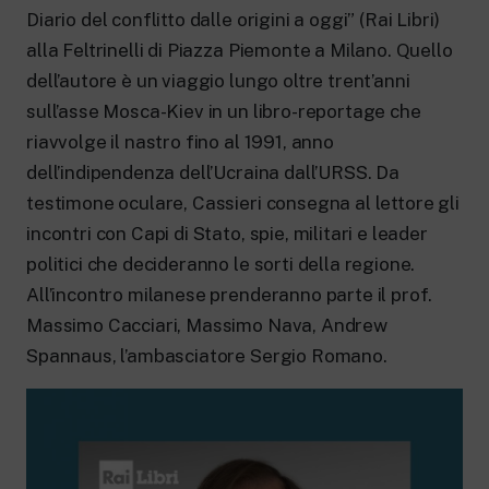
New 24 ore su 24: attualità, ultime notizie
Diario del conflitto dalle origini a oggi” (Rai Libri)
e aggiornamenti.
Rai TgR
alla Feltrinelli di Piazza Piemonte a Milano. Quello
Le redazioni regionali di RaiNews.
dell’autore è un viaggio lungo oltre trent’anni
sull’asse Mosca-Kiev in un libro-reportage che
riavvolge il nastro fino al 1991, anno
dell’indipendenza dell’Ucraina dall’URSS. Da
testimone oculare, Cassieri consegna al lettore gli
Rai Cultura
incontri con Capi di Stato, spie, militari e leader
Approfondimenti culturali su Arte,
politici che decideranno le sorti della regione.
Letteratura, Storia e molto altro.
Rai Scuola
All’incontro milanese prenderanno parte il prof.
Per le scuole secondarie di I e II grado,
Massimo Cacciari, Massimo Nava, Andrew
l’Università, i Docenti e l’istruzione degli
adulti.
Spannaus, l’ambasciatore Sergio Romano.