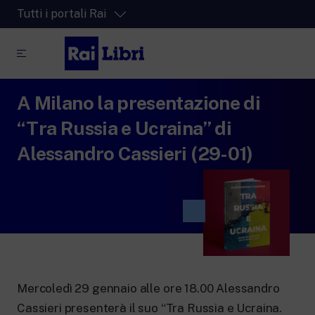
Tutti i portali Rai
A Milano la presentazione di
RaiPlay
La piattaforma di streaming video per tutti.
“Tra Russia e Ucraina” di
RaiPlay Sound
Alessandro Cassieri (29-01)
La piattaforma digitale dei canali Radio
Rai.
RaiPlay YoYo
Lo spazio sicuro ricco di cartoni animati
per i più piccoli.
Mercoledì 29 gennaio alle ore 18.00 Alessandro
RaiNews
Cassieri presenterà il suo “Tra Russia e Ucraina.