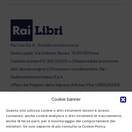
Rai Com S.p.A. - Società con unico socio
Sede Legale: Via Umberto Novaro, 18 00195 Roma
Capitale sociale €10.320.000,00 i.v. | Responsabile protezione
dati: dporaicom@rai.it | Direzione e coordinamento: Rai –
Radiotelevisione italiana S.p.A.
Ufficio del Registro delle Imprese di Roma | P.iva 12865250158
| REA n. RM- 949207 | © Rai Com 2026 - Tutti i diritti riservati
Cookie banner
Questo sito utilizza cookie o altri strumenti tecnici e, previo
consenso, anche cookie analytics o altri strumenti di tracciamento,
anche di terze parti, per il monitoraggio dei comportamenti dei
visitatori. Se vuoi saperne di più consulta la Cookie Policy.
Facebook
Twitter
Instagram
LinkedIn