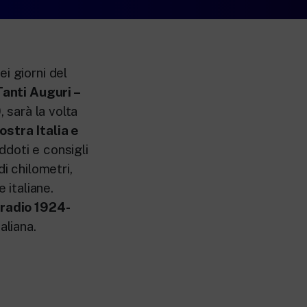
i giorni del
Tanti Auguri –
, sarà la volta
ostra Italia e
ddoti e consigli
i chilometri,
 italiane.
 radio 1924-
aliana.