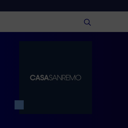
Cultura
ofondimenti culturali su Arte,
ratura, Storia e molto altro.
Scuola
e scuole secondarie di I e II grado,
versità, i Docenti e l’istruzione degli
i.