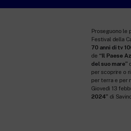
Proseguono le pr
Festival della C
70 anni di tv 10
de
“Il Paese Az
del suo mare”
per scoprire o r
per terra e per 
Giovedì 13 febb
2024”
di Savino