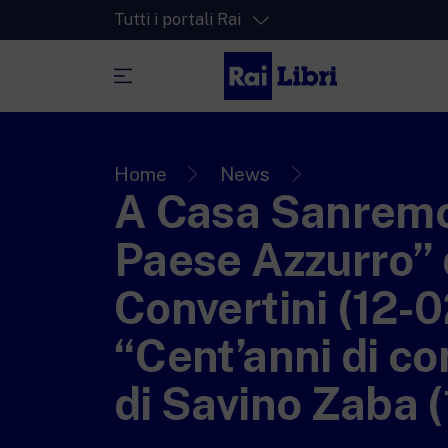
Tutti i portali Rai
RaiPlay
La piattaforma di streaming video per tut
Home
News
A Casa Sanremo
RaiPlay Sound
La piattaforma digitale dei canali Radio 
Paese Azzurro” 
RaiPlay YoYo
Convertini (12-0
Lo spazio sicuro ricco di cartoni animati 
più piccoli.
“Cent’anni di c
di Savino Zaba 